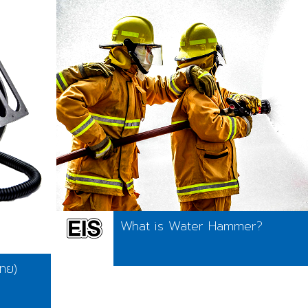
What is Water Hammer?
ทย)