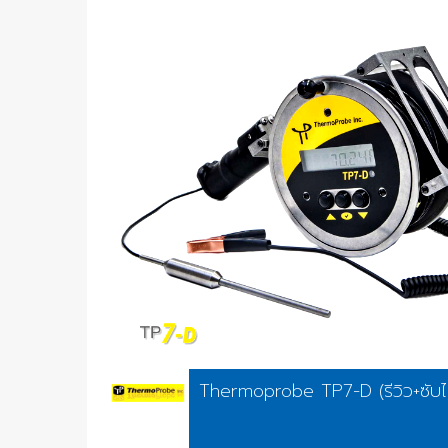
Thermoprobe TP7-D (รีวิว+ซับไ