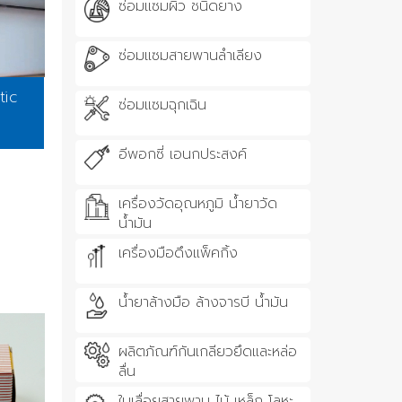
ซ่อมแซมผิว ชนิดยาง
ซ่อมแซมสายพานลำเลียง
tic
ซ่อมแซมฉุกเฉิน
อีพอกซี่ เอนกประสงค์
เครื่องวัดอุณหภูมิ น้ำยาวัด
น้ำมัน
เครื่องมือดึงแพ็คกิ้ง
น้ำยาล้างมือ ล้างจารบี น้ำมัน
ผลิตภัณฑ์กันเกลียวยึดและหล่อ
ลื่น
ใบเลื่อยสายพาน ไม้ เหล็ก โลหะ