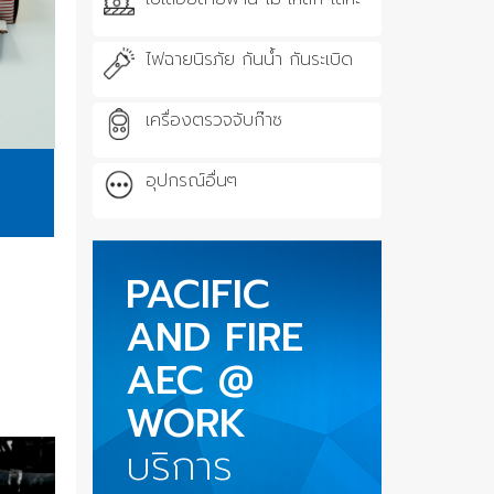
ไฟฉายนิรภัย กันน้ำ กันระเบิด
เครื่องตรวจจับก๊าซ
อุปกรณ์อื่นๆ
PACIFIC
AND FIRE
AEC @
WORK
บริการ