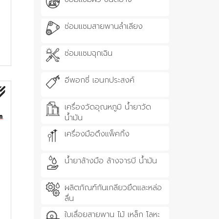
ซ่อมแซมสายพานลำเลียง
ซ่อมแซมฉุกเฉิน
อีพอกซี่ เอนกประสงค์
เครื่องวัดอุณหภูมิ น้ำยาวัด
น้ำมัน
เครื่องมือดึงแพ็คกิ้ง
น้ำยาล้างมือ ล้างจารบี น้ำมัน
ผลิตภัณฑ์กันเกลียวยึดและหล่อ
ลื่น
ใบเลื่อยสายพาน ไม้ เหล็ก โลหะ