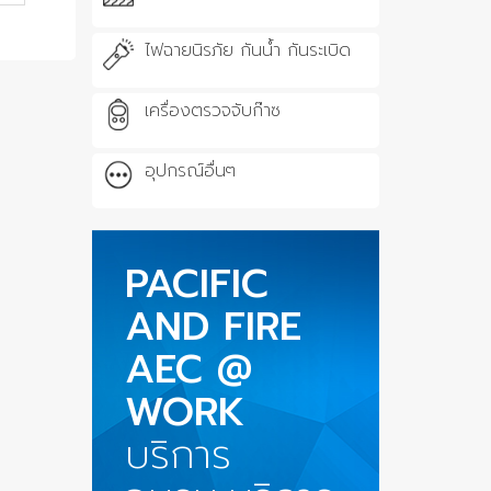
ไฟฉายนิรภัย กันน้ำ กันระเบิด
เครื่องตรวจจับก๊าซ
อุปกรณ์อื่นๆ
PACIFIC
AND FIRE
AEC @
WORK
บริการ