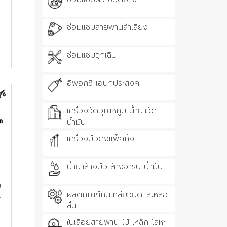
ซ่อมแซมสายพานลำเลียง
ซ่อมแซมฉุกเฉิน
อีพอกซี่ เอนกประสงค์
เครื่องวัดอุณหภูมิ น้ำยาวัด
น้ำมัน
เครื่องมือดึงแพ็คกิ้ง
น้ำยาล้างมือ ล้างจารบี น้ำมัน
ม
ผลิตภัณฑ์กันเกลียวยึดและหล่อ
ก
ลื่น
ใบเลื่อยสายพาน ไม้ เหล็ก โลหะ