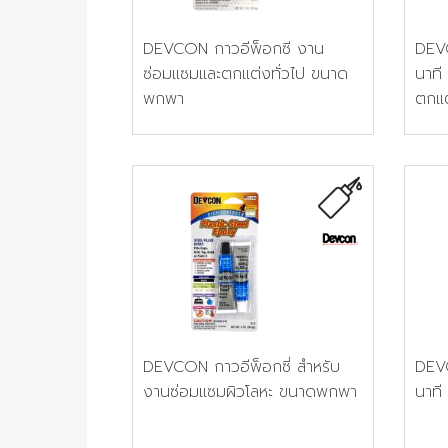
DEVCON กาวอีพ็อกซี งาน
DEVC
ซ่อมแซมและตกแต่งทั่วไป ขนาด
นาที
พกพา
ตกแต
DEVCON กาวอีพ็อกซี่ สำหรับ
DEVC
งานซ่อมแซมผิวโลหะ ขนาดพกพา
นาท