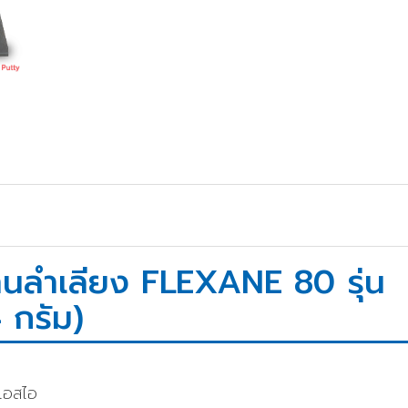
านลำเลียง FLEXANE 80 รุ่น
 กรัม)
ีเอสไอ