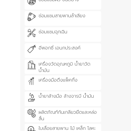
ซ่อมแซมสายพานลำเลียง
ซ่อมแซมฉุกเฉิน
อีพอกซี่ เอนกประสงค์
เครื่องวัดอุณหภูมิ น้ำยาวัด
น้ำมัน
เครื่องมือดึงแพ็คกิ้ง
น้ำยาล้างมือ ล้างจารบี น้ำมัน
ผลิตภัณฑ์กันเกลียวยึดและหล่อ
ลื่น
ใบเลื่อยสายพาน ไม้ เหล็ก โลหะ