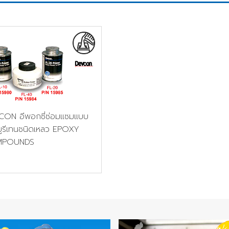
CON อีพอกซี่ซ่อมแซมแบบ
ูรีเทนชนิดเหลว EPOXY
MPOUNDS