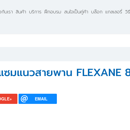
ยวกับเรา
สินค้า
บริการ
ฝึกอบรม
สนใจเป็นคู่ค้า
บล๊อก
แกลเลอรี่
วิ
อมแซมแนวสายพาน FLEXANE 
OGLE+
EMAIL