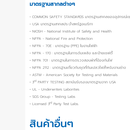
มาตรฐานสากลต่างๆ
• COMMON SAFETY STANDARDS มาตรฐานสากลของอุปกรณ์เซฟ
• USA มาตรฐานสากลประจำสหรัฐอเมริกา
• NIOSH - National Institute of Safety and Health
• NFPA - National Fire and Protection
• NFPA - 70E : มาตรฐาน (PPE) ในงานไฟฟ้า
• NFPA - 170 : มาตรฐานในการดับเพลิง และป้ายเซฟตี้
• NFPA 701 : มาตรฐานในการตรวจสอบผ้าที่ป้องกันไฟ
• NFPA 2112 : มาตรฐานเกี่ยวกับชุดที่กันเปลวไฟสำหรับงานช่าง
• ASTM - American Society for Testing and Materials
rd
• 3
PARTY TESTING สถาบันรับรองมาตรฐานจาก USA
• UL - Underwriters Laborities
• SGS Group - Testing Labs
rd
• Licensed 3
Party Test Labs.
สินค้าอื่นๆ