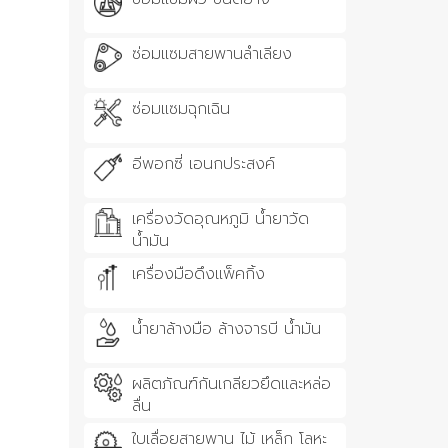
ซ่อมแซมสายพานลำเลียง
ซ่อมแซมฉุกเฉิน
อีพอกซี่ เอนกประสงค์
เครื่องวัดอุณหภูมิ น้ำยาวัด
น้ำมัน
เครื่องมือดึงแพ็คกิ้ง
น้ำยาล้างมือ ล้างจารบี น้ำมัน
ผลิตภัณฑ์กันเกลียวยึดและหล่อ
ลื่น
ใบเลื่อยสายพาน ไม้ เหล็ก โลหะ