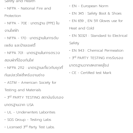
Safety and Health
• EN - European Norm
• NFPA - National Fire and
• EN 345 : Safety Boot & Shoes
Protection
• EN 659 , EN 511 Gloves use for
• NFPA - 70E : มาตรฐาน (PPE) ใน
Heat and Cold
งานไฟฟ้า
• EN 50321 : Standard to Electrical
• NFPA - 170 : มาตรฐานในการดับ
Safety
เพลิง และป้ายเซฟตี้
• EN 943 : Chemical Permeation
• NFPA 701 : มาตรฐานในการตรวจ
rd
• 3
PARTY TESTING การรับรอง
สอบผ้าที่ป้องกันไฟ
มาตรฐานจากสหภาพยุโรป
• NFPA 2112 : มาตรฐานเกี่ยวกับชุดที่
• CE - Certified test Mark
กันเปลวไฟสำหรับงานช่าง
• ASTM - American Society for
Testing and Materials
rd
• 3
PARTY TESTING สถาบันรับรอง
มาตรฐานจาก USA
• UL - Underwriters Laborities
• SGS Group - Testing Labs
rd
• Licensed 3
Party Test Labs.