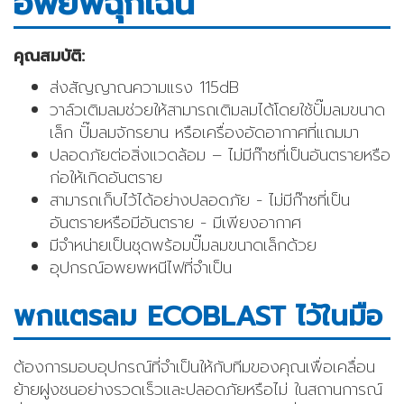
อพยพฉุกเฉิน
คุณสมบัติ:
ส่งสัญญาณความแรง 115dB
วาล์วเติมลมช่วยให้สามารถเติมลมได้โดยใช้ปั๊มลมขนาด
เล็ก ปั๊มลมจักรยาน หรือเครื่องอัดอากาศที่แถมมา
ปลอดภัยต่อสิ่งแวดล้อม – ไม่มีก๊าซที่เป็นอันตรายหรือ
ก่อให้เกิดอันตราย
สามารถเก็บไว้ได้อย่างปลอดภัย - ไม่มีก๊าซที่เป็น
อันตรายหรือมีอันตราย - มีเพียงอากาศ
มีจำหน่ายเป็นชุดพร้อมปั๊มลมขนาดเล็กด้วย
อุปกรณ์อพยพหนีไฟที่จำเป็น
พกแตรลม ECOBLAST ไว้ในมือ
ต้องการมอบอุปกรณ์ที่จำเป็นให้กับทีมของคุณเพื่อเคลื่อน
ย้ายฝูงชนอย่างรวดเร็วและปลอดภัยหรือไม่ ในสถานการณ์