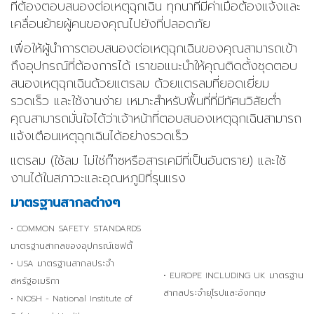
ที่ต้องตอบสนองต่อเหตุฉุกเฉิน ทุกนาทีมีค่าเมื่อต้องแจ้งและ
เคลื่อนย้ายผู้คนของคุณไปยังที่ปลอดภัย
เพื่อให้ผู้นำการตอบสนองต่อเหตุฉุกเฉินของคุณสามารถเข้า
ถึงอุปกรณ์ที่ต้องการได้ เราขอแนะนำให้คุณติดตั้งชุดตอบ
สนองเหตุฉุกเฉินด้วยแตรลม ด้วยแตรลมที่ยอดเยี่ยม
รวดเร็ว และใช้งานง่าย เหมาะสำหรับพื้นที่ที่มีทัศนวิสัยต่ำ
คุณสามารถมั่นใจได้ว่าเจ้าหน้าที่ตอบสนองเหตุฉุกเฉินสามารถ
แจ้งเตือนเหตุฉุกเฉินได้อย่างรวดเร็ว
แตรลม (ใช้ลม ไม่ใช่ก๊าซหรือสารเคมีที่เป็นอันตราย) และใช้
งานได้ในสภาวะและอุณหภูมิที่รุนแรง
มาตรฐานสากลต่างๆ
• COMMON SAFETY STANDARDS
มาตรฐานสากลของอุปกรณ์เซฟตี้
• USA มาตรฐานสากลประจำ
• EUROPE INCLUDING UK มาตรฐาน
สหรัฐอเมริกา
สากลประจำยุโรปและอังกฤษ
• NIOSH - National Institute of